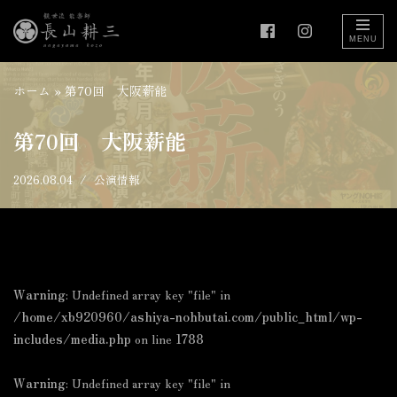
コ
ン
ホーム
»
第70回 大阪薪能
テ
ン
第70回 大阪薪能
ツ
へ
2026.08.04
公演情報
ス
キ
ッ
プ
Warning
: Undefined array key "file" in
/home/xb920960/ashiya-nohbutai.com/public_html/wp-
includes/media.php
on line
1788
Warning
: Undefined array key "file" in