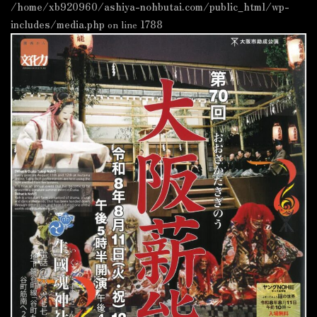
/home/xb920960/ashiya-nohbutai.com/public_html/wp-
includes/media.php
on line
1788